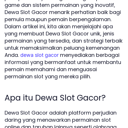
game dan sistem permainan yang inovatif,
Dewa Slot Gacor menarik perhatian baik bagi
pemula maupun pemain berpengalaman.
Dalam artikel ini, kita akan menjelajahi apa
yang membuat Dewa Slot Gacor unik, jenis
permainan yang tersedia, dan strategi terbaik
untuk memaksimalkan peluang kemenangan
Anda.
menyediakan berbagai
dewa slot gacor
informasi yang bermanfaat untuk membantu
pemain memahami dan menguasai
permainan slot yang mereka pilih.
Apa itu Dewa Slot Gacor?
Dewa Slot Gacor adalah platform perjudian
daring yang menawarkan permainan slot
online dan taruhan lainnya seperti olahraga