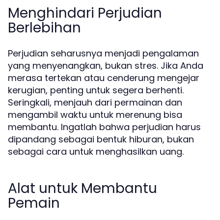
Menghindari Perjudian
Berlebihan
Perjudian seharusnya menjadi pengalaman
yang menyenangkan, bukan stres. Jika Anda
merasa tertekan atau cenderung mengejar
kerugian, penting untuk segera berhenti.
Seringkali, menjauh dari permainan dan
mengambil waktu untuk merenung bisa
membantu. Ingatlah bahwa perjudian harus
dipandang sebagai bentuk hiburan, bukan
sebagai cara untuk menghasilkan uang.
Alat untuk Membantu
Pemain