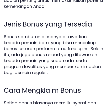
adalah penting untuk memaksimalkan potensi
kemenangan Anda.
Jenis Bonus yang Tersedia
Bonus sambutan biasanya ditawarkan
kepada pemain baru, yang bisa mencakup
bonus setoran pertama atau free spins. Selain
itu, ada juga bonus reload yang ditawarkan
kepada pemain yang sudah ada, serta
program loyalitas yang memberikan imbalan
bagi pemain reguler.
Cara Mengklaim Bonus
Setiap bonus biasanya memiliki syarat dan