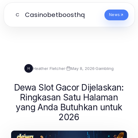
Casinobetboosthq
C
News
Heather Fletcher
·
May 8, 2026
·
Gambling
H
Dewa Slot Gacor Dijelaskan:
Ringkasan Satu Halaman
yang Anda Butuhkan untuk
2026