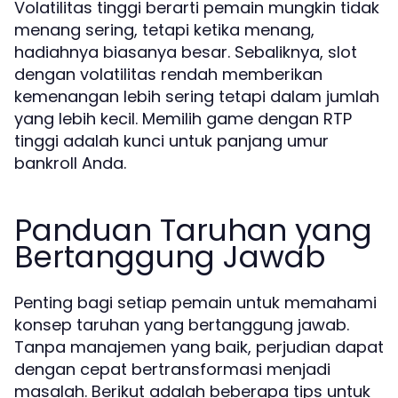
Volatilitas tinggi berarti pemain mungkin tidak
menang sering, tetapi ketika menang,
hadiahnya biasanya besar. Sebaliknya, slot
dengan volatilitas rendah memberikan
kemenangan lebih sering tetapi dalam jumlah
yang lebih kecil. Memilih game dengan RTP
tinggi adalah kunci untuk panjang umur
bankroll Anda.
Panduan Taruhan yang
Bertanggung Jawab
Penting bagi setiap pemain untuk memahami
konsep taruhan yang bertanggung jawab.
Tanpa manajemen yang baik, perjudian dapat
dengan cepat bertransformasi menjadi
masalah. Berikut adalah beberapa tips untuk