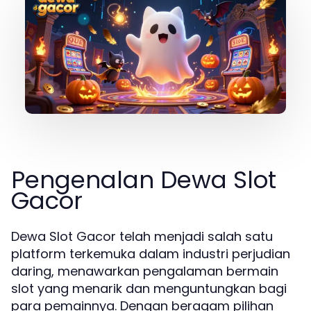
Pengenalan Dewa Slot
Gacor
Dewa Slot Gacor telah menjadi salah satu
platform terkemuka dalam industri perjudian
daring, menawarkan pengalaman bermain
slot yang menarik dan menguntungkan bagi
para pemainnya. Dengan beragam pilihan