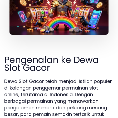
Pengenalan ke Dewa
Slot Gacor
Dewa Slot Gacor telah menjadi istilah populer
di kalangan penggemar permainan slot
online, terutama di Indonesia. Dengan
berbagai permainan yang menawarkan
pengalaman menarik dan peluang menang
besar, para pemain semakin tertarik untuk