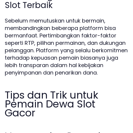
Slot Terbaik
Sebelum memutuskan untuk bermain,
membandingkan beberapa platform bisa
bermanfaat. Pertimbangkan faktor-faktor
seperti RTP, pilihan permainan, dan dukungan
pelanggan. Platform yang selalu berkomitmen
terhadap kepuasan pemain biasanya juga
lebih transparan dalam hal kebijakan
penyimpanan dan penarikan dana.
Tips dan Trik untuk
Pemain Dewa Slot
Gacor