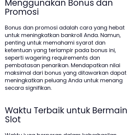
Menggunakan Bonus dan
Promosi
Bonus dan promosi adalah cara yang hebat
untuk meningkatkan bankroll Anda. Namun,
penting untuk memahami syarat dan
ketentuan yang terlampir pada bonus ini,
seperti wagering requirements dan
pembatasan penarikan. Mendapatkan nilai
maksimal dari bonus yang ditawarkan dapat
meningkatkan peluang Anda untuk menang
secara signifikan.
Waktu Terbaik untuk Bermain
Slot