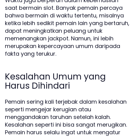
Waktu juga berperan dalam keberhasilan
saat bermain slot. Banyak pemain percaya
bahwa bermain di waktu tertentu, misalnya
ketika lebih sedikit pemain lain yang bertaruh,
dapat meningkatkan peluang untuk
memenangkan jackpot. Namun, ini lebih
merupakan kepercayaan umum daripada
fakta yang terukur.
Kesalahan Umum yang
Harus Dihindari
Pemain sering kali terjebak dalam kesalahan
seperti mengejar kerugian atau
menggandakan taruhan setelah kalah.
Kesalahan seperti ini bisa sangat merugikan.
Pemain harus selalu ingat untuk mengatur